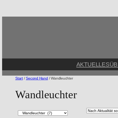
Zum
Inhalt
springen
AKTUELLES
ÜB
Start
/
Second Hand
/ Wandleuchter
Wandleuchter
P