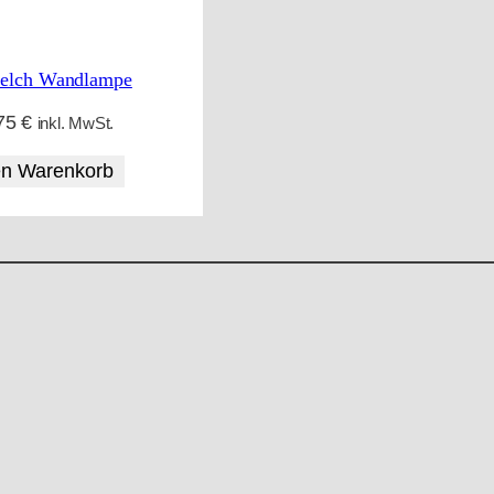
kelch Wandlampe
75
€
inkl. MwSt.
en Warenkorb