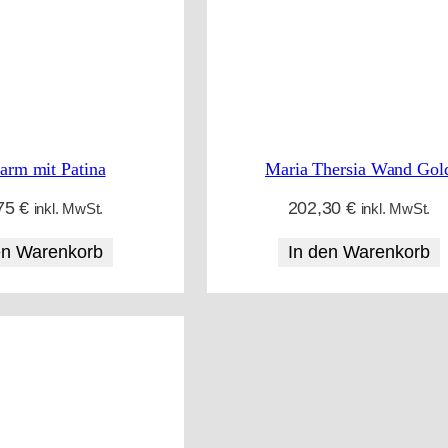
s
o
r
t
i
rm mit Patina
Maria Thersia Wand Gol
e
75
€
202,30
€
inkl. MwSt.
inkl. MwSt.
r
en Warenkorb
In den Warenkorb
t