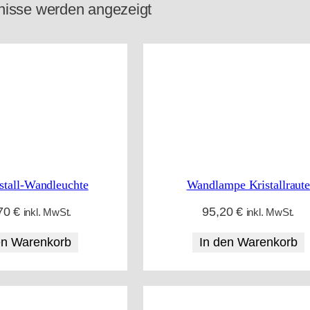
N
nisse werden angezeigt
a
c
h
A
k
t
u
stall-Wandleuchte
Wandlampe Kristallraut
a
70
€
95,20
€
l
inkl. MwSt.
inkl. MwSt.
i
en Warenkorb
In den Warenkorb
t
ä
t