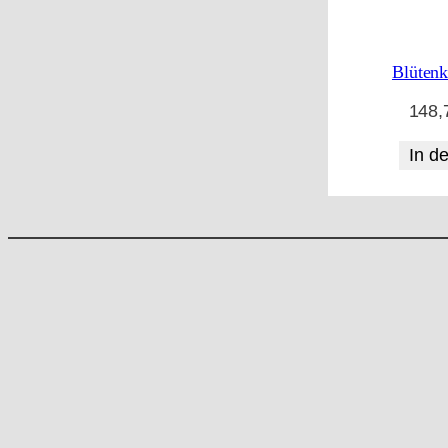
Blüten
148,
In d