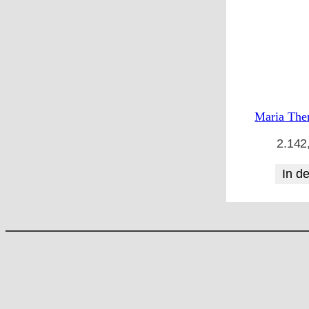
e
n
Maria Ther
2.142
In d