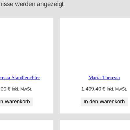
N
nisse werden angezeigt
a
c
h
A
k
t
u
resia Standleuchter
Maria Theresia
a
,00
€
1.499,40
€
l
inkl. MwSt.
inkl. MwSt.
i
en Warenkorb
In den Warenkorb
t
ä
t