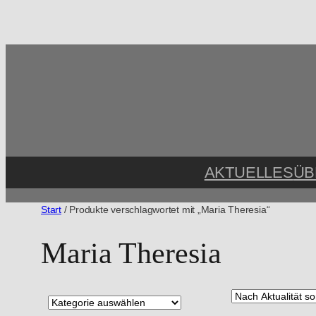
Zum
Inhalt
springen
AKTUELLES
ÜB
Start
/ Produkte verschlagwortet mit „Maria Theresia“
Maria Theresia
P