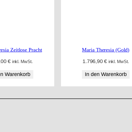
s
o
r
t
i
esia Zeitlose Pracht
Maria Theresia (Gold)
e
,00
€
1.796,90
€
inkl. MwSt.
inkl. MwSt.
r
en Warenkorb
In den Warenkorb
t