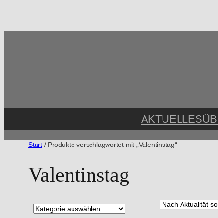
Zum
Inhalt
springen
AKTUELLES
ÜB
Start
/ Produkte verschlagwortet mit „Valentinstag“
Valentinstag
P